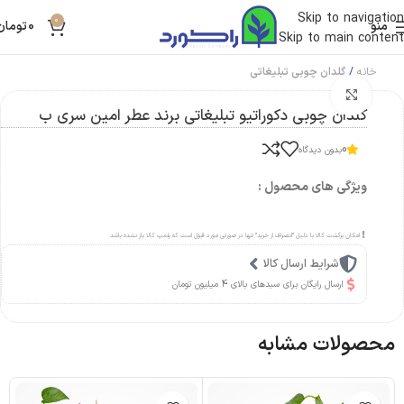
Skip to navigation
0
منو
0
تومان
Skip to main content
خانه
گلدان چوبی تبلیغاتی
بزرگنمایی تصویر
گلدان چوبی دکوراتیو تبلیغاتی برند عطر امین سری ب
0
بدون دیدگاه
ویژگی های محصول :
امکان برگشت کالا با دلیل "انصراف از خرید" تنها در صورتی مورد قبول است که پلمپ کالا باز نشده باشد
شرایط ارسال کالا
ارسال رایگان برای سبدهای بالای 4 میلیون تومان
محصولات مشابه