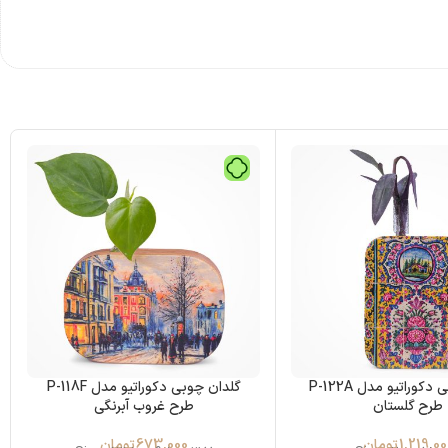
گلدان چوبی دکوراتیو مدل P-122A
گلدان چوبی دکوراتیو مدل P-118F
طرح گلستان
طرح غروب آبرنگی
1,219,00
تومان
673,000
تومان