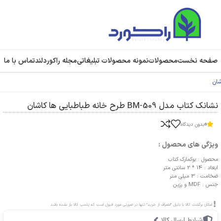
صفحه نخست
محصولات
نمونه محصولات تبلیغاتی
مجله راکوردلند
تماس با ما
نشانک کتاب مدل BM-509 طرح خانه طباطبایی ها کاشان
0
بدون دیدگاه
ویژگی های محصول :
محصول : بوکمارک کتاب
ابعاد : 14 * 2 سانتی متر
ضخامت : 3 میلی متر
جنس : MDF و رزین
امکان برگشت کالا با دلیل "انصراف از خرید" تنها در صورتی مورد قبول است که پلمپ کالا باز نشده باشد
شرایط ارسال کالا