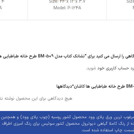
x 4
Size: 24 x 12 x 3.7
Siz
A
Model: P-124A
ل می کنید برای “نشانک کتاب مدل BM-509 طرح خانه طباطبایی ها کاشان”
رد حساب کاربری خود
شوید.
دیدگاهها
هیچ دیدگاهی برای این محصول نوشته نش
 مرغوب ترین ورق پلای وود محصول کشور روسیه (چوب پلای وود) و همچنین بهر
 از رنگ کاملا گیاهی دیوترول محصول کشور سوئیس برای رنگ آمیزی اطراف
قسمت چاپ استفاده شده است.