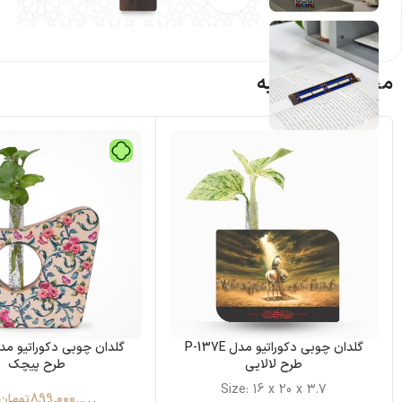
محصولات مشابه
گلدان چوبی دکوراتیو مدل P-137E
طرح لالایی
طرح پیچک
Size: 16 x 20 x 3.7
899,000
تومان